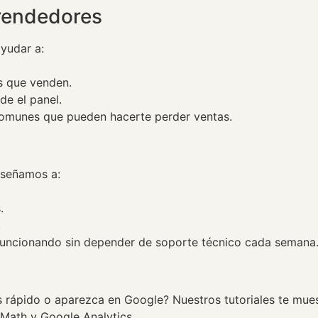
endedores
ayudar a:
s que venden.
de el panel.
omunes que pueden hacerte perder ventas.
nseñamos a:
.
.
o funcionando sin depender de soporte técnico cada semana
 rápido o aparezca en Google? Nuestros tutoriales te mue
Math y Google Analytics.